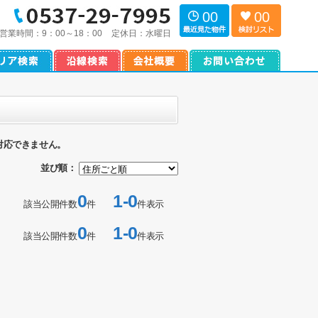
00
00
営業時間：
9：00～18：00
定休日：
水曜日
対応できません。
並び順：
0
1-0
該当公開件数
件
件表示
0
1-0
該当公開件数
件
件表示